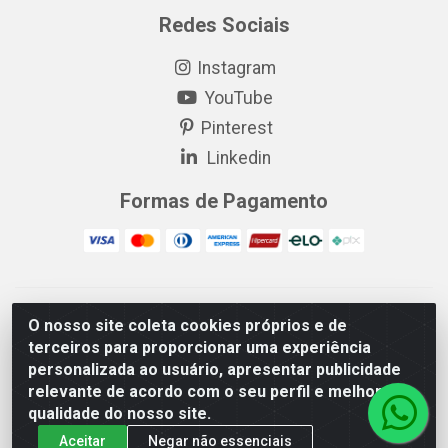
Redes Sociais
Instagram
YouTube
Pinterest
Linkedin
Formas de Pagamento
EP Elétrica LTDA - 18.621.731/0005-43 - Itabaiana/SE - CEP:
O nosso site coleta cookies próprios e de
49511-899
terceiros para proporcionar uma experiência
EP Elétrica LTDA - 48.594.570/0001-83 - Itabaiana/SE - CEP:
personalizada ao usuário, apresentar publicidade
49511-899
relevante de acordo com o seu perfil e melhorar a
qualidade do nosso site.
Aceitar
Negar não essenciais