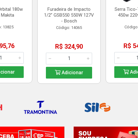
Orbital 180w
Furadeira de Impacto
Serra Tico
 Makita
1/2” GSB550 550W 127V
450w 220v
- Bosch
: 13825
Código
Código: 14065
95,76
R$ 5
R$ 324,90
cionar
Adi
Adicionar