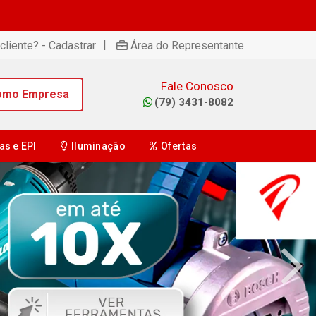
|
cliente? - Cadastrar
Área do Representante
Fale Conosco
omo Empresa
(79) 3431-8082
as e EPI
Iluminação
Ofertas