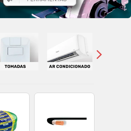
Filtro Linha
Metros B
Mega
Código: