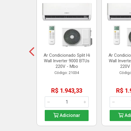
assagem Split
 1 - Polar
o: 20904
35,10
Ar Condicionado Split Hi
Ar Condicio
Wall Inverter 9000 BTUs
Wall Invert
icionar
220V - Mbo
220V
Código: 21034
Código
R$ 1.943,33
R$ 1.
Adicionar
Adi