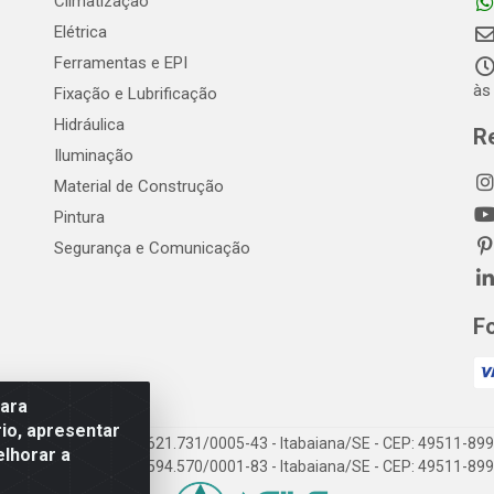
Climatização
Elétrica
Ferramentas e EPI
às
Fixação e Lubrificação
Hidráulica
R
Iluminação
Material de Construção
Pintura
Segurança e Comunicação
F
para
io, apresentar
EP Elétrica LTDA - 18.621.731/0005-43 - Itabaiana/SE - CEP: 49511-899
elhorar a
EP Elétrica LTDA - 48.594.570/0001-83 - Itabaiana/SE - CEP: 49511-899