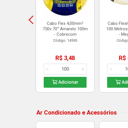
14,25
Cabo Flex 4,00mm²
Cabo Flexí
750v 70° Amarelo 100m
100 Metros
icionar
- Cobrecom
- Me
Código: 14595
Código
R$ 3,48
R$ 
Adicionar
Adi
Ar Condicionado e Acessórios