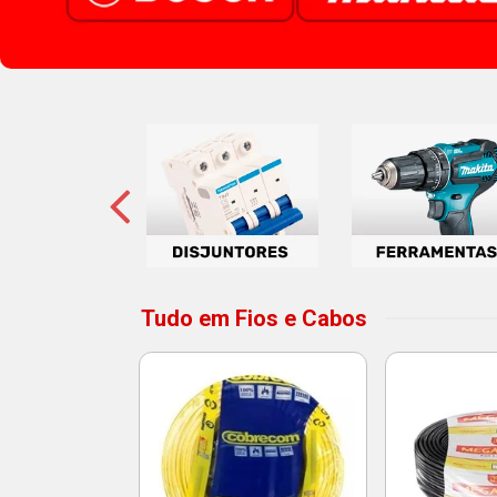
Tudo em Fios e Cabos
 3T 10A 2P
to Bivolt -
atron
o: 14215