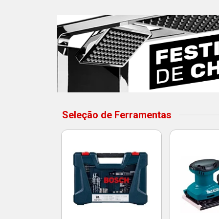
Seleção de Ferramentas
 5m - Robust
o: 8893
25,40