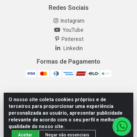
Redes Sociais
Instagram
YouTube
Pinterest
Linkedin
Formas de Pagamento
EP Elétrica LTDA - 18.621.731/0005-43 - Itabaiana/SE - CEP:
O nosso site coleta cookies próprios e de
49511-899
terceiros para proporcionar uma experiência
EP Elétrica LTDA - 48.594.570/0001-83 - Itabaiana/SE - CEP:
personalizada ao usuário, apresentar publicidade
49511-899
relevante de acordo com o seu perfil e melhorar a
qualidade do nosso site.
Aceitar
Negar não essenciais