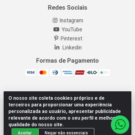
Redes Sociais
Instagram
YouTube
Pinterest
Linkedin
Formas de Pagamento
EP Elétrica LTDA - 18.621.731/0005-43 - Itabaiana/SE - CEP:
O nosso site coleta cookies próprios e de
49511-899
terceiros para proporcionar uma experiência
EP Elétrica LTDA - 48.594.570/0001-83 - Itabaiana/SE - CEP:
personalizada ao usuário, apresentar publicidade
49511-899
relevante de acordo com o seu perfil e melhorar a
qualidade do nosso site.
Aceitar
Negar não essenciais