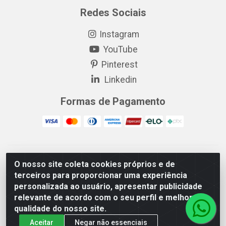
Redes Sociais
Instagram
YouTube
Pinterest
Linkedin
Formas de Pagamento
EP Elétrica LTDA - 18.621.731/0005-43 - Itabaiana/SE - CEP:
O nosso site coleta cookies próprios e de
49511-899
terceiros para proporcionar uma experiência
EP Elétrica LTDA - 48.594.570/0001-83 - Itabaiana/SE - CEP:
personalizada ao usuário, apresentar publicidade
49511-899
relevante de acordo com o seu perfil e melhorar a
qualidade do nosso site.
Aceitar
Negar não essenciais