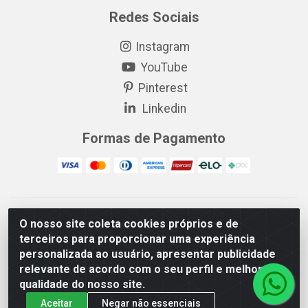
Redes Sociais
Instagram
YouTube
Pinterest
Linkedin
Formas de Pagamento
EP Elétrica LTDA - 18.621.731/0005-43 - Itabaiana/SE - CEP:
O nosso site coleta cookies próprios e de
49511-899
terceiros para proporcionar uma experiência
EP Elétrica LTDA - 48.594.570/0001-83 - Itabaiana/SE - CEP:
personalizada ao usuário, apresentar publicidade
49511-899
relevante de acordo com o seu perfil e melhorar a
qualidade do nosso site.
Aceitar
Negar não essenciais