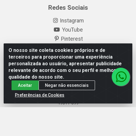
Redes Sociais
Instagram
YouTube
Pinterest
Linkedin
O nosso site coleta cookies próprios e de
terceiros para proporcionar uma experiência
Formas de Pagamento
personalizada ao usuário, apresentar publicidade
relevante de acordo com o seu perfil e melhorar a
qualidade do nosso site.
Aceitar
Negar não essenciais
Preferências de Cookies
EP Elétrica LTDA - 18.621.731/0005-43 - Itabaiana/SE - CEP:
49511-899
EP Elétrica LTDA - 48.594.570/0001-83 - Itabaiana/SE - CEP:
49511-899