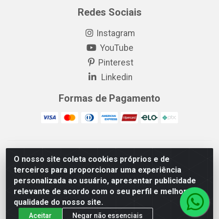
Redes Sociais
Instagram
YouTube
Pinterest
Linkedin
Formas de Pagamento
EP Elétrica LTDA - 18.621.731/0005-43 - Itabaiana/SE - CEP:
O nosso site coleta cookies próprios e de
49511-899
terceiros para proporcionar uma experiência
EP Elétrica LTDA - 48.594.570/0001-83 - Itabaiana/SE - CEP:
personalizada ao usuário, apresentar publicidade
49511-899
relevante de acordo com o seu perfil e melhorar a
qualidade do nosso site.
Aceitar
Negar não essenciais