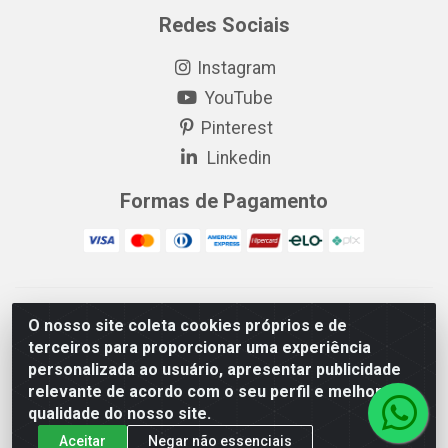
Redes Sociais
Instagram
YouTube
Pinterest
Linkedin
Formas de Pagamento
EP Elétrica LTDA - 18.621.731/0005-43 - Itabaiana/SE - CEP:
O nosso site coleta cookies próprios e de
49511-899
terceiros para proporcionar uma experiência
EP Elétrica LTDA - 48.594.570/0001-83 - Itabaiana/SE - CEP:
personalizada ao usuário, apresentar publicidade
49511-899
relevante de acordo com o seu perfil e melhorar a
qualidade do nosso site.
Aceitar
Negar não essenciais