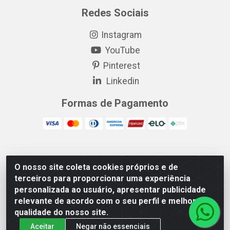
Redes Sociais
Instagram
YouTube
Pinterest
Linkedin
Formas de Pagamento
EP Elétrica LTDA - 18.621.731/0005-43 - Itabaiana/SE - CEP:
O nosso site coleta cookies próprios e de
49511-899
terceiros para proporcionar uma experiência
EP Elétrica LTDA - 48.594.570/0001-83 - Itabaiana/SE - CEP:
personalizada ao usuário, apresentar publicidade
49511-899
relevante de acordo com o seu perfil e melhorar a
qualidade do nosso site.
Aceitar
Negar não essenciais