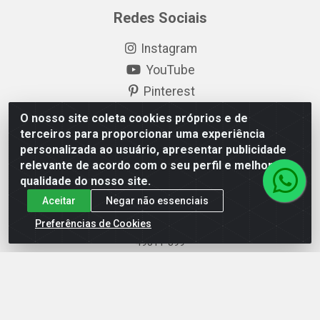
Redes Sociais
Instagram
YouTube
Pinterest
Linkedin
O nosso site coleta cookies próprios e de
terceiros para proporcionar uma experiência
Formas de Pagamento
personalizada ao usuário, apresentar publicidade
relevante de acordo com o seu perfil e melhorar a
qualidade do nosso site.
Aceitar
Negar não essenciais
Preferências de Cookies
EP Elétrica LTDA - 18.621.731/0005-43 - Itabaiana/SE - CEP:
49511-899
EP Elétrica LTDA - 48.594.570/0001-83 - Itabaiana/SE - CEP:
49511-899