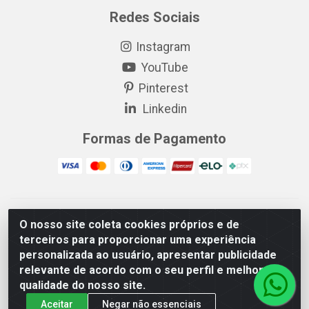
Redes Sociais
Instagram
YouTube
Pinterest
Linkedin
Formas de Pagamento
EP Elétrica LTDA - 18.621.731/0005-43 - Itabaiana/SE - CEP:
O nosso site coleta cookies próprios e de
49511-899
terceiros para proporcionar uma experiência
EP Elétrica LTDA - 48.594.570/0001-83 - Itabaiana/SE - CEP:
personalizada ao usuário, apresentar publicidade
49511-899
relevante de acordo com o seu perfil e melhorar a
qualidade do nosso site.
Aceitar
Negar não essenciais