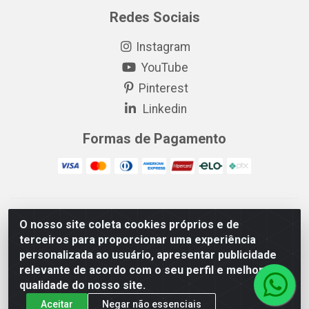
Redes Sociais
Instagram
YouTube
Pinterest
Linkedin
Formas de Pagamento
EP Elétrica LTDA - 18.621.731/0005-43 - Itabaiana/SE - CEP:
O nosso site coleta cookies próprios e de
49511-899
terceiros para proporcionar uma experiência
EP Elétrica LTDA - 48.594.570/0001-83 - Itabaiana/SE - CEP:
personalizada ao usuário, apresentar publicidade
49511-899
relevante de acordo com o seu perfil e melhorar a
qualidade do nosso site.
Aceitar
Negar não essenciais