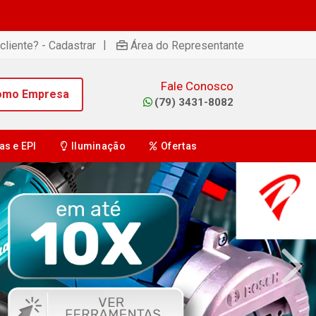
|
cliente? - Cadastrar
Área do Representante
Fale Conosco
omo Empresa
(79) 3431-8082
as e EPI
Iluminação
Ofertas