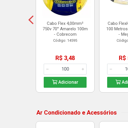
14,25
Cabo Flex 4,00mm²
Cabo Flexí
750v 70° Amarelo 100m
100 Metros
icionar
- Cobrecom
- Me
Código: 14595
Código
R$ 3,48
R$ 
Adicionar
Adi
Ar Condicionado e Acessórios