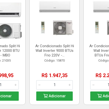
nado Split Hi
Ar Condicionado Split Hi
Ar Condicion
er 12000 BTU
Wall Inverter 9000 BTUs
Wall Inve
 - MBO
Frio 220V -...
BTUs Frio
: 21035
Código: 15870
Código
998,95
R$ 1.947,35
R$ 2.
cionar
Adicionar
Adi