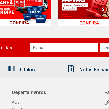
ertas!
Títulos
Notas Fiscai
Departamentos
F
Agro