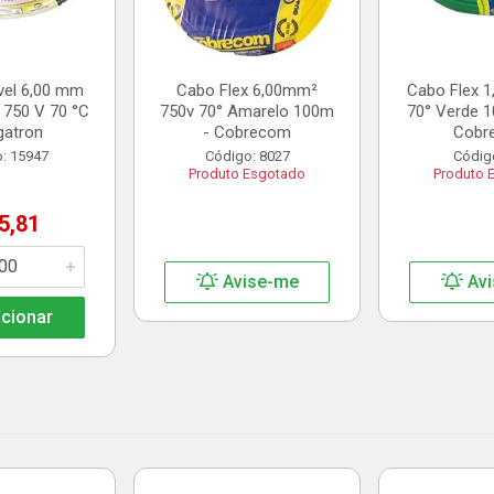
vel 6,00 mm
Cabo Flex 6,00mm²
Cabo Flex 
 750 V 70 °C
750v 70° Amarelo 100m
70° Verde 1
gatron
- Cobrecom
Cobr
: 15947
Código: 8027
Códig
Produto Esgotado
Produto 
5,81
Avise-me
Avi
cionar