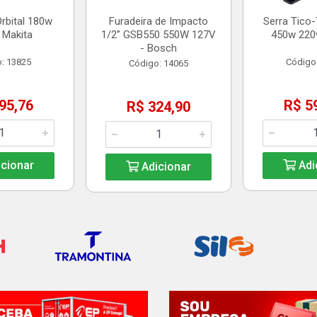
Orbital 180w
Furadeira de Impacto
Serra Tico
 Makita
1/2” GSB550 550W 127V
450w 220v
- Bosch
: 13825
Código
Código: 14065
95,76
R$ 5
R$ 324,90
cionar
Adi
Adicionar