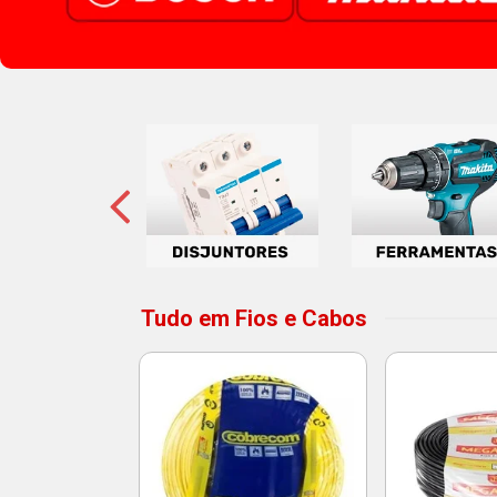
Tudo em Fios e Cabos
 3T 10A 2P
to Bivolt -
atron
o: 14215