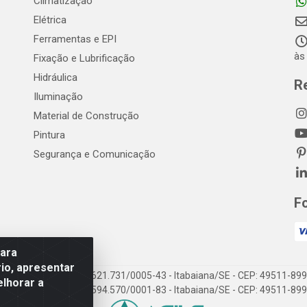
Climatização
Elétrica
Ferramentas e EPI
às
Fixação e Lubrificação
Hidráulica
R
Iluminação
Material de Construção
Pintura
Segurança e Comunicação
F
para
io, apresentar
EP Elétrica LTDA - 18.621.731/0005-43 - Itabaiana/SE - CEP: 49511-899
elhorar a
EP Elétrica LTDA - 48.594.570/0001-83 - Itabaiana/SE - CEP: 49511-899