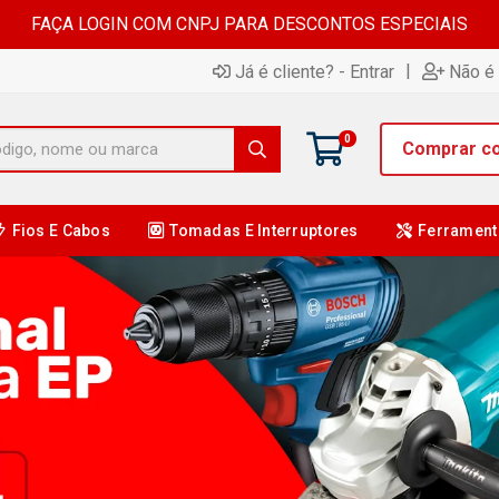
FAÇA LOGIN COM CNPJ PARA DESCONTOS ESPECIAIS
|
Já é cliente? - Entrar
Não é 
0
Comprar c
Fios E Cabos
Tomadas E Interruptores
Ferrament