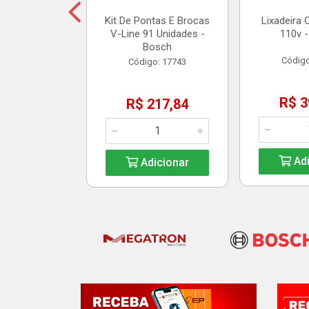
Kit De Pontas E Brocas
Lixadeira 
V-Line 91 Unidades -
110v -
icionar
Bosch
Código
Código: 17743
R$ 3
R$ 217,84
Adi
Adicionar