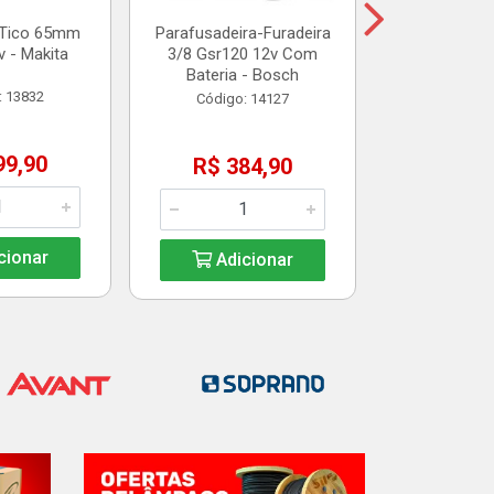
-Tico 65mm
Parafusadeira-Furadeira
 - Makita
3/8 Gsr120 12v Com
Adic
Bateria - Bosch
: 13832
Código: 14127
99,90
R$ 384,90
cionar
Adicionar