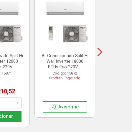
Suporte Sp
Reforçado
Gall
Código:
R$ 7
ado Split Hi
Ar Condicionado Split Hi
rter 12000
Wall Inverter 18000
Adic
 220V ...
BTUs Frio 220V ...
: 15871
Código: 15872
Produto Esgotado
210,52
Avise-me
cionar