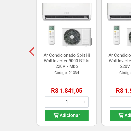
assagem Split
 1 - Polar
o: 20904
35,10
Ar Condicionado Split Hi
Ar Condicio
Wall Inverter 9000 BTUs
Wall Invert
icionar
220V - Mbo
220V
Código: 21034
Código
R$ 1.841,05
R$ 1.
Adicionar
Adi