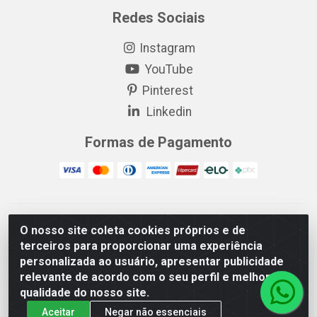
Redes Sociais
Instagram
YouTube
Pinterest
Linkedin
Formas de Pagamento
EP Elétrica LTDA - 18.621.731/0005-43 - Itabaiana/SE - CEP:
O nosso site coleta cookies próprios e de
49511-899
terceiros para proporcionar uma experiência
EP Elétrica LTDA - 48.594.570/0001-83 - Itabaiana/SE - CEP:
personalizada ao usuário, apresentar publicidade
49511-899
relevante de acordo com o seu perfil e melhorar a
qualidade do nosso site.
Aceitar
Negar não essenciais