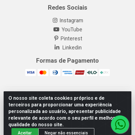
Redes Sociais
Instagram
YouTube
Pinterest
Linkedin
Formas de Pagamento
EP Elétrica LTDA - 18.621.731/0005-43 - Itabaiana/SE - CEP:
O nosso site coleta cookies próprios e de
49511-899
terceiros para proporcionar uma experiência
EP Elétrica LTDA - 48.594.570/0001-83 - Itabaiana/SE - CEP:
personalizada ao usuário, apresentar publicidade
49511-899
relevante de acordo com o seu perfil e melhorar a
qualidade do nosso site.
Aceitar
Negar não essenciais