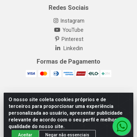
Redes Sociais
Instagram
YouTube
Pinterest
Linkedin
Formas de Pagamento
EP Elétrica LTDA - 18.621.731/0005-43 - Itabaiana/SE - CEP:
O nosso site coleta cookies próprios e de
49511-899
terceiros para proporcionar uma experiência
EP Elétrica LTDA - 48.594.570/0001-83 - Itabaiana/SE - CEP:
personalizada ao usuário, apresentar publicidade
49511-899
relevante de acordo com o seu perfil e melhorar a
qualidade do nosso site.
Aceitar
Negar não essenciais