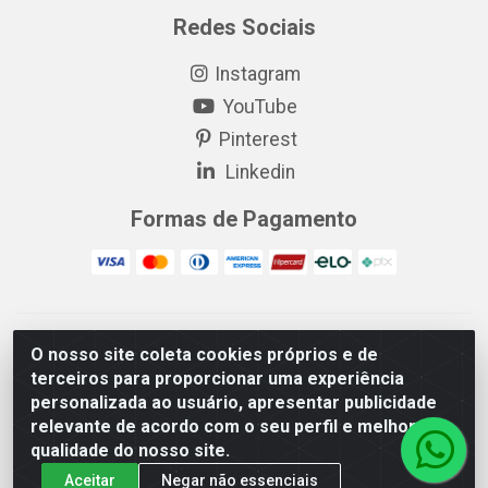
Redes Sociais
Instagram
YouTube
Pinterest
Linkedin
Formas de Pagamento
EP Elétrica LTDA - 18.621.731/0005-43 - Itabaiana/SE - CEP:
O nosso site coleta cookies próprios e de
49511-899
terceiros para proporcionar uma experiência
EP Elétrica LTDA - 48.594.570/0001-83 - Itabaiana/SE - CEP:
personalizada ao usuário, apresentar publicidade
49511-899
relevante de acordo com o seu perfil e melhorar a
qualidade do nosso site.
Aceitar
Negar não essenciais