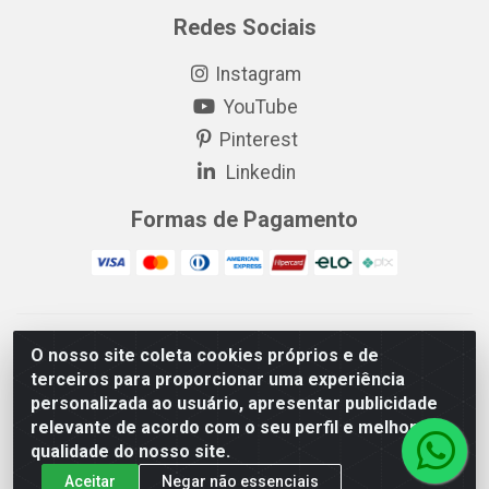
Redes Sociais
Instagram
YouTube
Pinterest
Linkedin
Formas de Pagamento
EP Elétrica LTDA - 18.621.731/0005-43 - Itabaiana/SE - CEP:
O nosso site coleta cookies próprios e de
49511-899
terceiros para proporcionar uma experiência
EP Elétrica LTDA - 48.594.570/0001-83 - Itabaiana/SE - CEP:
personalizada ao usuário, apresentar publicidade
49511-899
relevante de acordo com o seu perfil e melhorar a
qualidade do nosso site.
Aceitar
Negar não essenciais