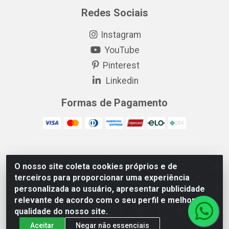
Redes Sociais
Instagram
YouTube
Pinterest
Linkedin
Formas de Pagamento
EP Elétrica LTDA - 18.621.731/0005-43 - Itabaiana/SE - CEP:
O nosso site coleta cookies próprios e de
49511-899
terceiros para proporcionar uma experiência
EP Elétrica LTDA - 48.594.570/0001-83 - Itabaiana/SE - CEP:
personalizada ao usuário, apresentar publicidade
49511-899
relevante de acordo com o seu perfil e melhorar a
qualidade do nosso site.
Aceitar
Negar não essenciais