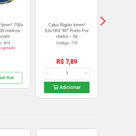
R$ 3
1,5mm² 750v
Cabo Rígido 6mm²
00 metros -
0,6/1KV 90° Preto Por
Adic
ecom
metro - Sil
o: 814
Código: 770
Esgotado
R$ 7,89
se-me
Adicionar