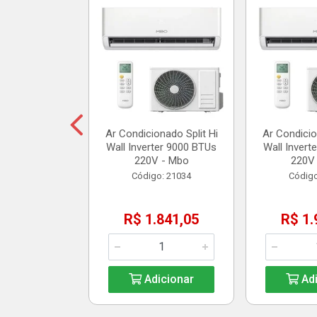
assagem Split
 1 - Polar
o: 20904
35,10
Ar Condicionado Split Hi
Ar Condicio
Wall Inverter 9000 BTUs
Wall Invert
icionar
220V - Mbo
220V
Código: 21034
Código
R$ 1.841,05
R$ 1.
Adicionar
Adi