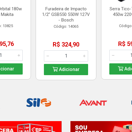
Orbital 180w
Furadeira de Impacto
Serra Tico
 Makita
1/2” GSB550 550W 127V
450w 220v
- Bosch
: 13825
Código
Código: 14065
95,76
R$ 5
R$ 324,90
cionar
Adi
Adicionar