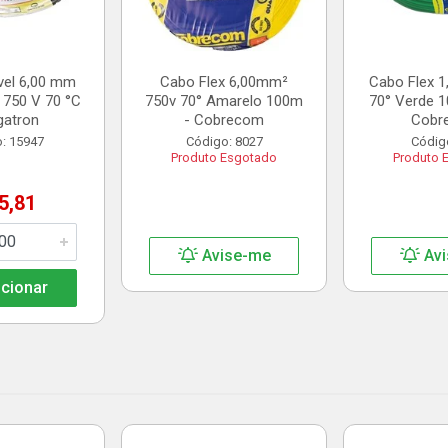
vel 6,00 mm
Cabo Flex 6,00mm²
Cabo Flex 
 750 V 70 °C
750v 70° Amarelo 100m
70° Verde 1
gatron
- Cobrecom
Cobr
: 15947
Código: 8027
Códig
Produto Esgotado
Produto 
5,81
Avise-me
Avi
cionar