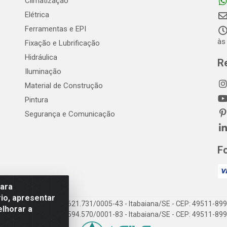
Climatização
Elétrica
Ferramentas e EPI
às
Fixação e Lubrificação
Hidráulica
R
Iluminação
Material de Construção
Pintura
Segurança e Comunicação
F
para
io, apresentar
EP Elétrica LTDA - 18.621.731/0005-43 - Itabaiana/SE - CEP: 49511-899
elhorar a
EP Elétrica LTDA - 48.594.570/0001-83 - Itabaiana/SE - CEP: 49511-899