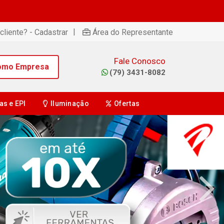
|
cliente? - Cadastrar
Área do Representante
Fale Conosco
omo Empresa
(79) 3431-8082
as e EPI
Iluminação
Ofertas