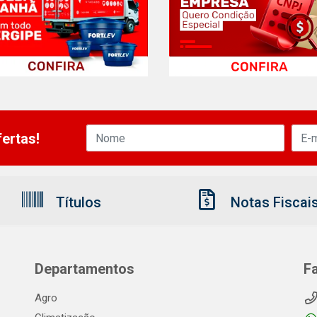
ertas!
Títulos
Notas Fiscai
Departamentos
F
Agro