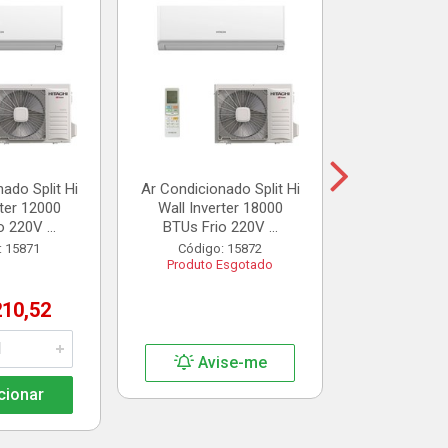
Suporte Sp
Reforçado
Gall
Código:
R$ 7
ado Split Hi
Ar Condicionado Split Hi
rter 12000
Wall Inverter 18000
Adic
 220V ...
BTUs Frio 220V ...
: 15871
Código: 15872
Produto Esgotado
210,52
Avise-me
cionar