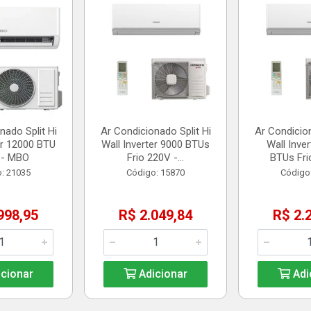
nado Split Hi
Ar Condicionado Split Hi
Ar Condicion
er 12000 BTU
Wall Inverter 9000 BTUs
Wall Inve
 - MBO
Frio 220V -...
BTUs Frio
: 21035
Código: 15870
Código
998,95
R$ 2.049,84
R$ 2.
cionar
Adicionar
Adi