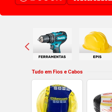
Tudo em Fios e Cabos
 3T 10A 2P
to Bivolt -
atron
o: 14215