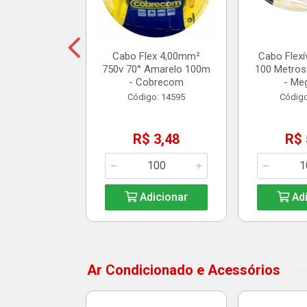
14,25
Cabo Flex 4,00mm²
Cabo Flexí
750v 70° Amarelo 100m
100 Metros
icionar
- Cobrecom
- Me
Código: 14595
Código
R$ 3,48
R$ 
Adicionar
Adi
Ar Condicionado e Acessórios