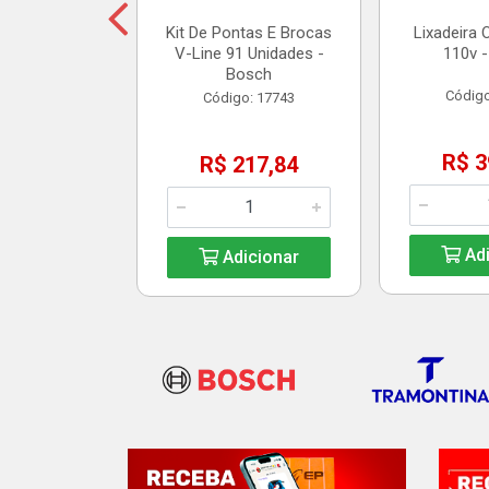
Kit De Pontas E Brocas
Lixadeira 
V-Line 91 Unidades -
110v -
icionar
Bosch
Código
Código: 17743
R$ 3
R$ 217,84
Adi
Adicionar