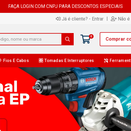
FAÇA LOGIN COM CNPJ PARA DESCONTOS ESPECIAIS
|
Já é cliente? - Entrar
Não é 
0
Comprar c
Fios E Cabos
Tomadas E Interruptores
Ferrament