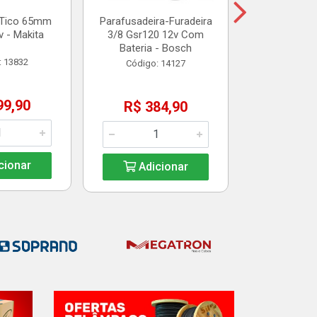
-Tico 65mm
Parafusadeira-Furadeira
 - Makita
3/8 Gsr120 12v Com
Adic
Bateria - Bosch
: 13832
Código: 14127
99,90
R$ 384,90
cionar
Adicionar