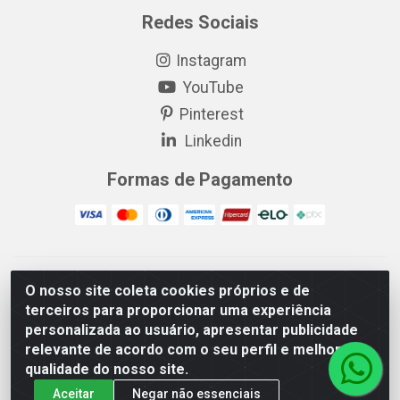
Redes Sociais
Instagram
YouTube
Pinterest
Linkedin
Formas de Pagamento
EP Elétrica LTDA - 18.621.731/0005-43 - Itabaiana/SE - CEP:
O nosso site coleta cookies próprios e de
49511-899
terceiros para proporcionar uma experiência
EP Elétrica LTDA - 48.594.570/0001-83 - Itabaiana/SE - CEP:
personalizada ao usuário, apresentar publicidade
49511-899
relevante de acordo com o seu perfil e melhorar a
qualidade do nosso site.
Aceitar
Negar não essenciais