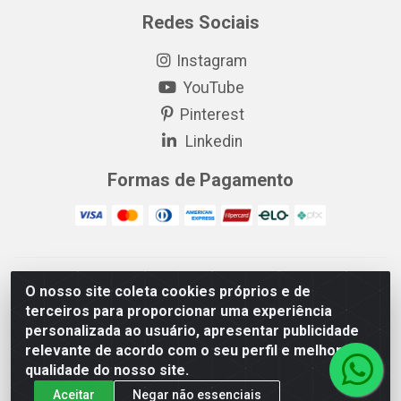
Redes Sociais
Instagram
YouTube
Pinterest
Linkedin
Formas de Pagamento
EP Elétrica LTDA - 18.621.731/0005-43 - Itabaiana/SE - CEP:
O nosso site coleta cookies próprios e de
49511-899
terceiros para proporcionar uma experiência
EP Elétrica LTDA - 48.594.570/0001-83 - Itabaiana/SE - CEP:
personalizada ao usuário, apresentar publicidade
49511-899
relevante de acordo com o seu perfil e melhorar a
qualidade do nosso site.
Aceitar
Negar não essenciais