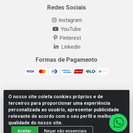
Redes Sociais
Instagram
YouTube
Pinterest
Linkedin
Formas de Pagamento
EP Elétrica LTDA - 18.621.731/0005-43 - Itabaiana/SE - CEP:
O nosso site coleta cookies próprios e de
49511-899
terceiros para proporcionar uma experiência
EP Elétrica LTDA - 48.594.570/0001-83 - Itabaiana/SE - CEP:
personalizada ao usuário, apresentar publicidade
49511-899
relevante de acordo com o seu perfil e melhorar a
qualidade do nosso site.
Aceitar
Negar não essenciais