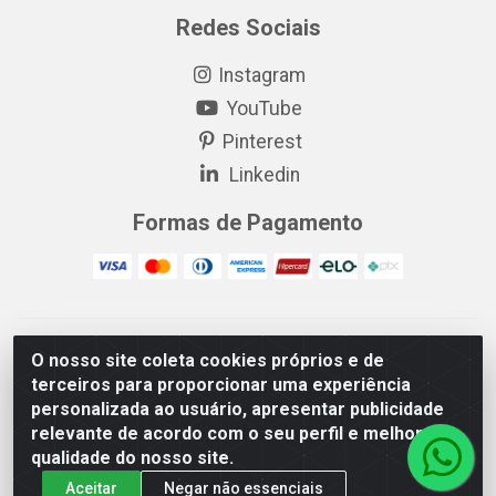
Redes Sociais
Instagram
YouTube
Pinterest
Linkedin
Formas de Pagamento
EP Elétrica LTDA - 18.621.731/0005-43 - Itabaiana/SE - CEP:
O nosso site coleta cookies próprios e de
49511-899
terceiros para proporcionar uma experiência
EP Elétrica LTDA - 48.594.570/0001-83 - Itabaiana/SE - CEP:
personalizada ao usuário, apresentar publicidade
49511-899
relevante de acordo com o seu perfil e melhorar a
qualidade do nosso site.
Aceitar
Negar não essenciais