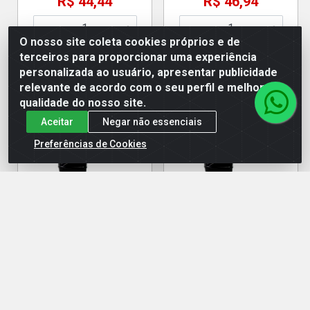
R$ 44,44
R$ 46,94
O nosso site coleta cookies próprios e de
terceiros para proporcionar uma experiência
Adicionar
Adicionar
personalizada ao usuário, apresentar publicidade
relevante de acordo com o seu perfil e melhorar a
qualidade do nosso site.
Aceitar
Negar não essenciais
Preferências de Cookies
BOTINA PVC MOD208
BOTINA PVC MOD208
C/MED S/FORRO 38 PT/AM
C/MED S/FORRO 43 PT/AM
Código: 21408
Código: 21413
Embalagem: UN
Embalagem: UN
EAN: 7898606603489
EAN: 7898606603533