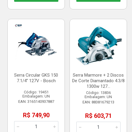
Serra Circular GKS 150
Serra Marmore + 2 Discos
7.1/4” 127V - Bosch
De Corte Diamantado 4.3/8
1300w 127...
Código: 19451
Código: 13836
Embalagem: UN
Embalagem: UN
EAN: 3165140937887
EAN: 88381679213
R$ 749,90
R$ 603,71