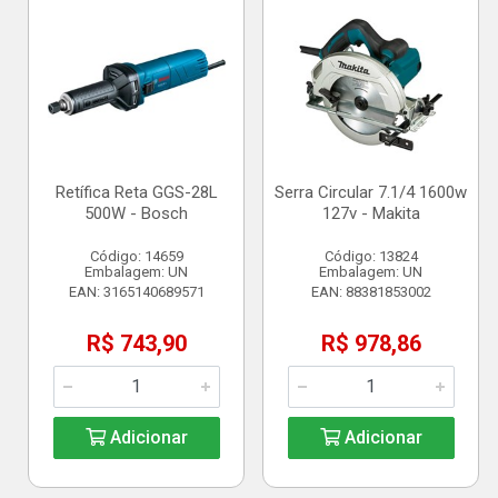
Retífica Reta GGS-28L
Serra Circular 7.1/4 1600w
500W - Bosch
127v - Makita
Código: 14659
Código: 13824
Embalagem: UN
Embalagem: UN
EAN: 3165140689571
EAN: 88381853002
R$ 743,90
R$ 978,86
Adicionar
Adicionar