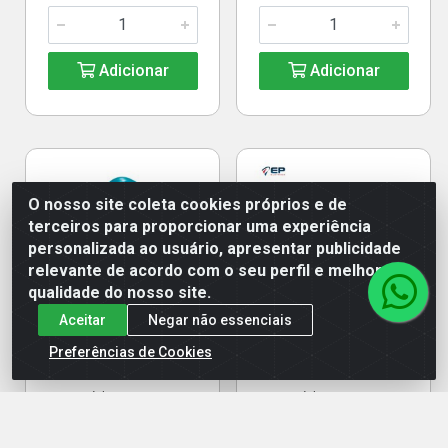
Adicionar
Adicionar
O nosso site coleta cookies próprios e de
terceiros para proporcionar uma experiência
personalizada ao usuário, apresentar publicidade
relevante de acordo com o seu perfil e melhorar a
qualidade do nosso site.
Aceitar
Negar não essenciais
Serra Marmore 4.3/8
Serra Mármore GDC 150
Preferências de Cookies
1300w 220v - Makita
Titan 127V - Bosch
Código: 13829
Código: 19455
Embalagem: UN
Embalagem: UN
EAN: 88381679220
EAN: 7891009845456