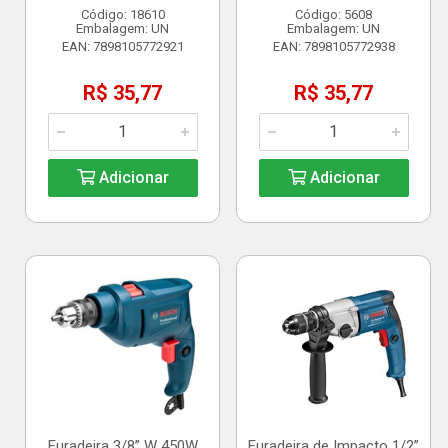
Código: 18610
Código: 5608
Embalagem: UN
Embalagem: UN
EAN: 7898105772921
EAN: 7898105772938
R$ 35,77
R$ 35,77
Adicionar
Adicionar
Furadeira 3/8” W 450W
Furadeira de Impacto 1/2”