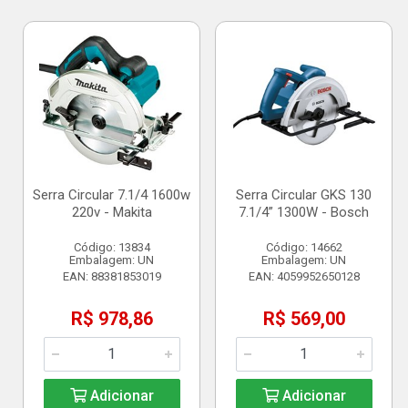
Serra Circular 7.1/4 1600w
Serra Circular GKS 130
220v - Makita
7.1/4” 1300W - Bosch
Código: 13834
Código: 14662
Embalagem: UN
Embalagem: UN
EAN: 88381853019
EAN: 4059952650128
R$ 978,86
R$ 569,00
Adicionar
Adicionar