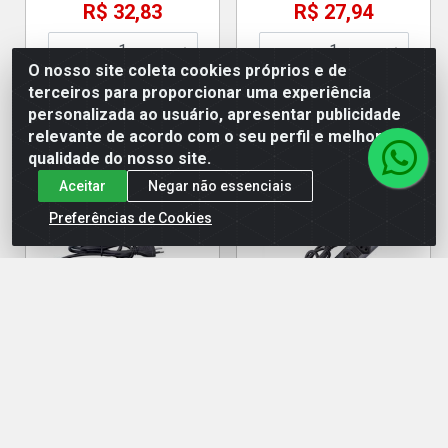
R$ 32,83
R$ 27,94
O nosso site coleta cookies próprios e de
terceiros para proporcionar uma experiência
Adicionar
Adicionar
personalizada ao usuário, apresentar publicidade
relevante de acordo com o seu perfil e melhorar a
qualidade do nosso site.
Aceitar
Negar não essenciais
Preferências de Cookies
Filtro Linha 5 Tomadas 1
Filtro Linha 6 Tomadas 1
Metros Preto - Megatron
Metros Preto - Megatron
Código: 13631
Código: 13632
Embalagem: UN
Embalagem: UN