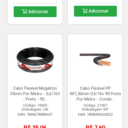
Adicionar
Adicionar
Cabo Flexível Megatron
Cabo Flexível PP
35mm Por Metro - 0,6/1kV
4X1,50mm 0,6/1kv 90 Preto
- Preto - 90...
Por Metro - Conde...
Código: 19035
Código: 21927
Embalagem: UN
Embalagem: MT
EAN: 7899278983657
EAN: 7898490264322
R$ 35,06
R$ 7,60