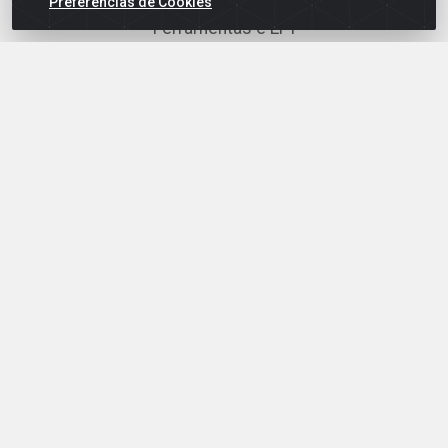
Preferências de Cookies
Ferramentas e EPI
Fixação e Lubrificação
Hidráulica
Iluminação
Material de Construção
Pintura
Segurança e Comunicação
Fale Conosco
(79) 3431-8082
(79) 3431-8082
ecommerce@epeletrica.com.br