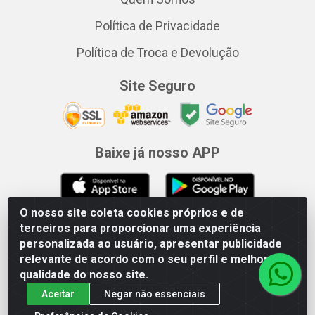
Política de Privacidade
Política de Troca e Devolução
Site Seguro
Baixe já nosso APP
O nosso site coleta cookies próprios e de
Departamentos
terceiros para proporcionar uma experiência
personalizada ao usuário, apresentar publicidade
Agro
relevante de acordo com o seu perfil e melhorar a
qualidade do nosso site.
Climatização
Aceitar
Negar não essenciais
Elétrica