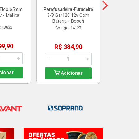
-Tico 65mm
Parafusadeira-Furadeira
 - Makita
3/8 Gsr120 12v Com
Adic
Bateria - Bosch
: 13832
Código: 14127
99,90
R$ 384,90
cionar
Adicionar