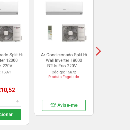
Suporte Sp
Reforçado
Gall
Código:
R$ 7
ado Split Hi
Ar Condicionado Split Hi
rter 12000
Wall Inverter 18000
Adic
 220V ...
BTUs Frio 220V ...
: 15871
Código: 15872
Produto Esgotado
210,52
Avise-me
cionar