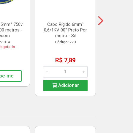
R$ 3
1,5mm² 750v
Cabo Rígido 6mm²
00 metros -
0,6/1KV 90° Preto Por
Adic
ecom
metro - Sil
o: 814
Código: 770
Esgotado
R$ 7,89
se-me
Adicionar