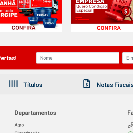
ertas!
Títulos
Notas Fiscai
Departamentos
F
Agro