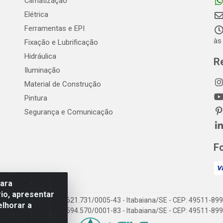
Climatização
Elétrica
Ferramentas e EPI
às
Fixação e Lubrificação
Hidráulica
R
Iluminação
Material de Construção
Pintura
Segurança e Comunicação
F
para
io, apresentar
EP Elétrica LTDA - 18.621.731/0005-43 - Itabaiana/SE - CEP: 49511-899
elhorar a
EP Elétrica LTDA - 48.594.570/0001-83 - Itabaiana/SE - CEP: 49511-899