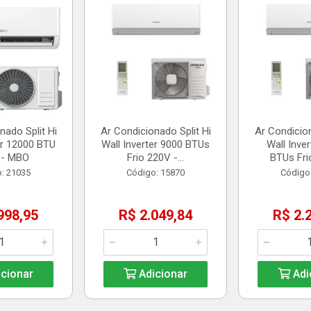
nado Split Hi
Ar Condicionado Split Hi
Ar Condicion
er 12000 BTU
Wall Inverter 9000 BTUs
Wall Inve
 - MBO
Frio 220V -...
BTUs Frio
: 21035
Código: 15870
Código
998,95
R$ 2.049,84
R$ 2.
cionar
Adicionar
Adi