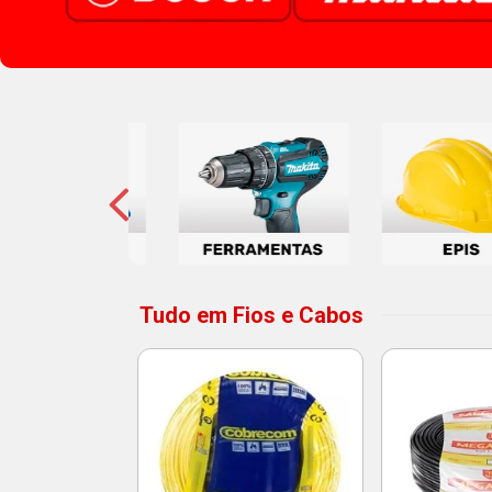
Tudo em Fios e Cabos
 3T 10A 2P
to Bivolt -
atron
o: 14215