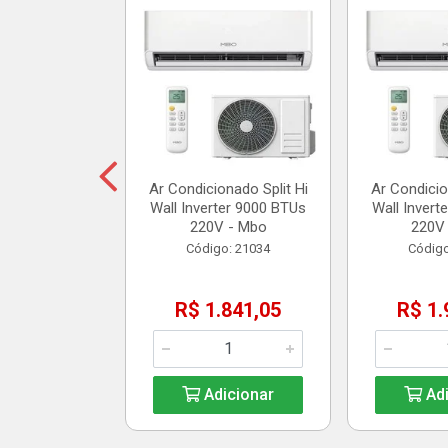
assagem Split
 1 - Polar
o: 20904
35,10
Ar Condicionado Split Hi
Ar Condicio
Wall Inverter 9000 BTUs
Wall Invert
icionar
220V - Mbo
220V
Código: 21034
Código
R$ 1.841,05
R$ 1.
Adicionar
Adi