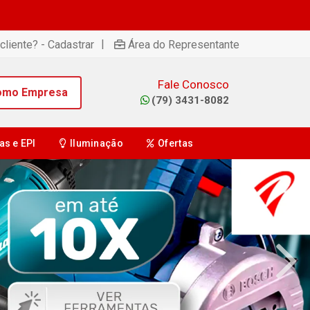
|
cliente? - Cadastrar
Área do Representante
Fale Conosco
omo Empresa
(79) 3431-8082
as e EPI
Iluminação
Ofertas