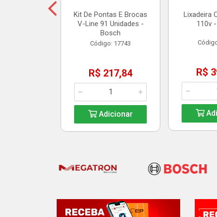
Kit De Pontas E Brocas
Lixadeira 
V-Line 91 Unidades -
110v -
icionar
Bosch
Código
Código: 17743
R$ 3
R$ 217,84
Adi
Adicionar