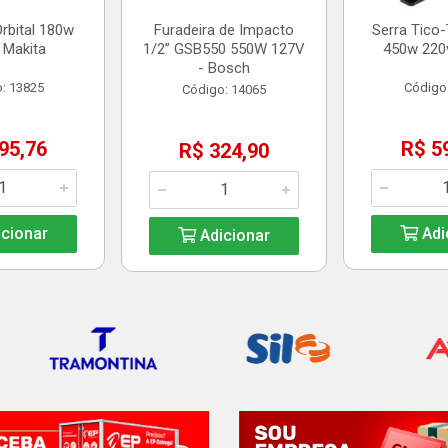
Orbital 180w
Furadeira de Impacto
Serra Tico
 Makita
1/2” GSB550 550W 127V
450w 220v
- Bosch
: 13825
Código
Código: 14065
95,76
R$ 5
R$ 324,90
cionar
Adi
Adicionar