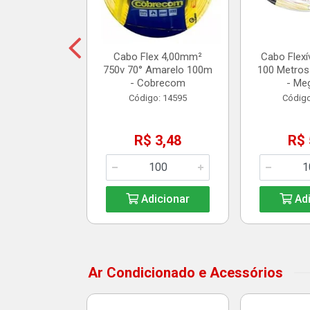
14,25
Cabo Flex 4,00mm²
Cabo Flexí
750v 70° Amarelo 100m
100 Metros
icionar
- Cobrecom
- Me
Código: 14595
Código
R$ 3,48
R$ 
Adicionar
Adi
Ar Condicionado e Acessórios