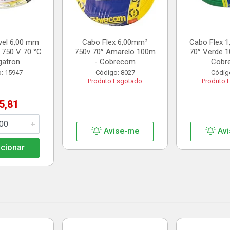
vel 6,00 mm
Cabo Flex 6,00mm²
Cabo Flex 
 750 V 70 °C
750v 70° Amarelo 100m
70° Verde 1
gatron
- Cobrecom
Cobr
: 15947
Código: 8027
Códig
Produto Esgotado
Produto 
5,81
Avise-me
Avi
cionar