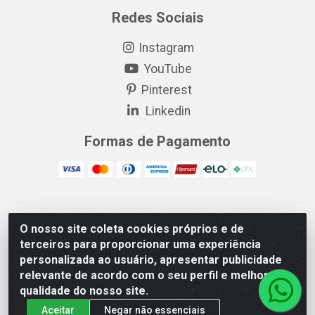
Redes Sociais
Instagram
YouTube
Pinterest
Linkedin
Formas de Pagamento
EP Elétrica LTDA - 18.621.731/0005-43 - Itabaiana/SE - CEP:
O nosso site coleta cookies próprios e de
49511-899
terceiros para proporcionar uma experiência
EP Elétrica LTDA - 48.594.570/0001-83 - Itabaiana/SE - CEP:
personalizada ao usuário, apresentar publicidade
49511-899
relevante de acordo com o seu perfil e melhorar a
qualidade do nosso site.
Aceitar
Negar não essenciais