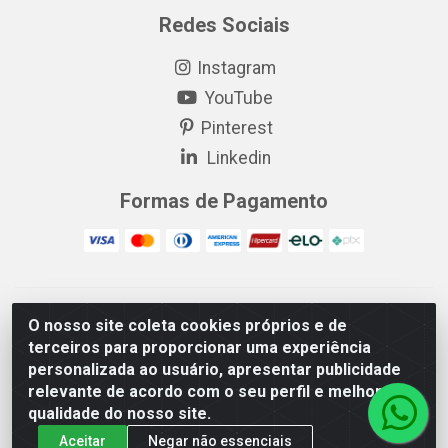
Redes Sociais
Instagram
YouTube
Pinterest
Linkedin
Formas de Pagamento
EP Elétrica LTDA - 18.621.731/0005-43 - Itabaiana/SE - CEP:
O nosso site coleta cookies próprios e de
49511-899
terceiros para proporcionar uma experiência
EP Elétrica LTDA - 48.594.570/0001-83 - Itabaiana/SE - CEP:
personalizada ao usuário, apresentar publicidade
49511-899
relevante de acordo com o seu perfil e melhorar a
qualidade do nosso site.
Aceitar
Negar não essenciais