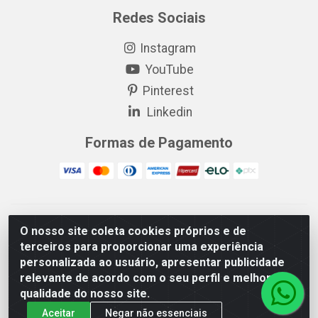
Redes Sociais
Instagram
YouTube
Pinterest
Linkedin
Formas de Pagamento
EP Elétrica LTDA - 18.621.731/0005-43 - Itabaiana/SE - CEP:
O nosso site coleta cookies próprios e de
49511-899
terceiros para proporcionar uma experiência
EP Elétrica LTDA - 48.594.570/0001-83 - Itabaiana/SE - CEP:
personalizada ao usuário, apresentar publicidade
49511-899
relevante de acordo com o seu perfil e melhorar a
qualidade do nosso site.
Aceitar
Negar não essenciais