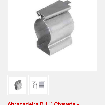
Abraçadeira D 1”” Chaveta -