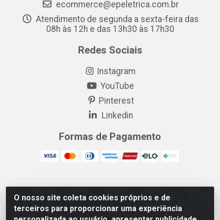
ecommerce@epeletrica.com.br
Atendimento de segunda a sexta-feira das
08h às 12h e das 13h30 às 17h30
Redes Sociais
Instagram
YouTube
Pinterest
Linkedin
Formas de Pagamento
EP Elétrica LTDA - 18.621.731/0005-43 - Itabaiana/SE -
O nosso site coleta cookies próprios e de
CEP: 49511-899
terceiros para proporcionar uma experiência
EP Elétrica LTDA - 48.594.570/0001-83 - Itabaiana/SE -
personalizada ao usuário, apresentar publicidade