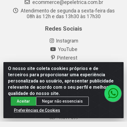
ecommerce@epeletrica.com.br
Atendimento de segunda a sexta-feira das
08h às 12h e das 13h30 às 17h30
Redes Sociais
Instagram
YouTube
Pinterest
Linkedin
O nosso site coleta cookies próprios e de
terceiros para proporcionar uma experiência
Formas de Pagamento
personalizada ao usuário, apresentar publicidade
relevante de acordo com o seu perfil e melhorar a
qualidade do nosso site.
Aceitar
Negar não essenciais
Preferências de Cookies
EP Elétrica LTDA - 18.621.731/0005-43 - Itabaiana/SE -
CEP: 49511-899
EP Elétrica LTDA - 48.594.570/0001-83 - Itabaiana/SE -