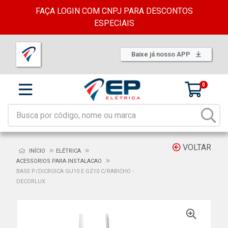
FAÇA LOGIN COM CNPJ PARA DESCONTOS
ESPECIAIS
Baixe já nosso APP
0
VOLTAR
INÍCIO
ELÉTRICA
ACESSORIOS PARA INSTALACAO
BASE P/DICROICA GU10 E GZ10 C/RABICHO -
DECORLUX