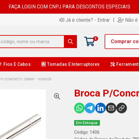
FAÇA LOGIN COM CNPJ PARA DESCONTOS ESPECIAIS
|
Já é cliente? - Entrar
Não é 
0
Comprar c
Fios E Cabos
Tomadas E Interruptores
Ferrament
 P/CONCRETO 25MM² - VONDER
Broca P/Conc
Em Estoque
Código: 1406