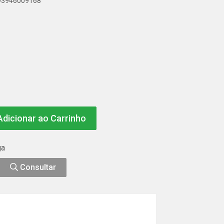
893946009168
dicionar ao Carrinho
ga
Consultar