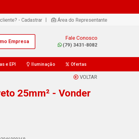
|
cliente? - Cadastrar
Área do Representante
Fale Conosco
omo Empresa
(79) 3431-8082
as e EPI
Iluminação
Ofertas
VOLTAR
reto 25mm² - Vonder