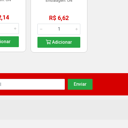
Embalagem: UN
2,14
R$ 6,62
ionar
Adicionar