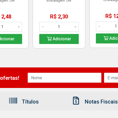
agem: UN
Embalagem: UN
R$ 1
 2,48
R$ 2,30
Adic
icionar
Adicionar
ofertas!
Títulos
Notas Fiscais