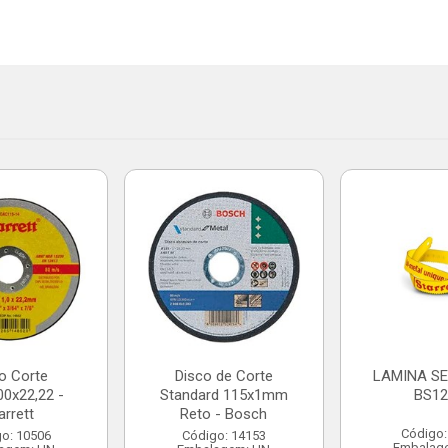
o Corte
Disco de Corte
LAMINA SE
00x22,22 -
Standard 115x1mm
BS12
arrett
Reto - Bosch
Código:
o: 10506
Código: 14153
Embalag