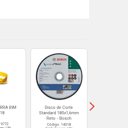
% PROMOÇÃO
DISCO ME
4.1/2X22
Código: 17
Embalagem:
De: R$ 2,
Por: R$ 
RRA BIM
Disco de Corte
18
Standard 180x1,6mm
Reto - Bosch
Adicio
 9772
Código: 14018
em: UN