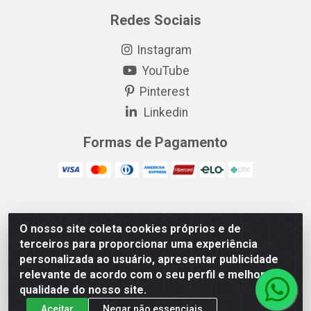
Redes Sociais
Instagram
YouTube
Pinterest
Linkedin
Formas de Pagamento
EP Elétrica LTDA - 18.621.731/0005-43 - Itabaiana/SE -
O nosso site coleta cookies próprios e de
CEP: 49511-899
terceiros para proporcionar uma experiência
EP Elétrica LTDA - 48.594.570/0001-83 - Itabaiana/SE -
personalizada ao usuário, apresentar publicidade
CEP: 49511-899
relevante de acordo com o seu perfil e melhorar a
qualidade do nosso site.
Aceitar
Negar não essenciais