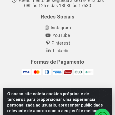
Atendimento de segunda a sexta-feira das
08h às 12h e das 13h30 às 17h30
Redes Sociais
Instagram
YouTube
Pinterest
Linkedin
Formas de Pagamento
EP Elétrica LTDA - 18.621.731/0005-43 - Itabaiana/SE -
O nosso site coleta cookies próprios e de
CEP: 49511-899
terceiros para proporcionar uma experiência
EP Elétrica LTDA - 48.594.570/0001-83 - Itabaiana/SE -
personalizada ao usuário, apresentar publicidade
CEP: 49511-899
relevante de acordo com o seu perfil e melhorar a