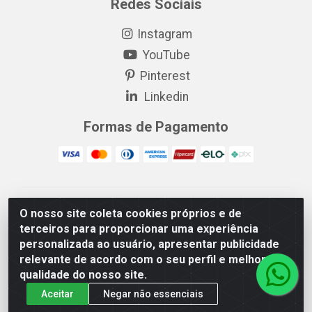
Redes Sociais
Instagram
YouTube
Pinterest
Linkedin
Formas de Pagamento
EP Elétrica LTDA - 18.621.731/0005-43 - Itabaiana/SE -
O nosso site coleta cookies próprios e de
CEP: 49511-899
terceiros para proporcionar uma experiência
EP Elétrica LTDA - 48.594.570/0001-83 - Itabaiana/SE -
personalizada ao usuário, apresentar publicidade
CEP: 49511-899
relevante de acordo com o seu perfil e melhorar a
qualidade do nosso site.
Aceitar
Negar não essenciais