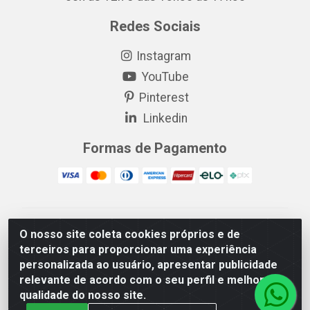
Redes Sociais
Instagram
YouTube
Pinterest
Linkedin
Formas de Pagamento
EP Elétrica LTDA - 18.621.731/0005-43 - Itabaiana/SE -
O nosso site coleta cookies próprios e de
CEP: 49511-899
terceiros para proporcionar uma experiência
EP Elétrica LTDA - 48.594.570/0001-83 - Itabaiana/SE -
personalizada ao usuário, apresentar publicidade
CEP: 49511-899
relevante de acordo com o seu perfil e melhorar a
qualidade do nosso site.