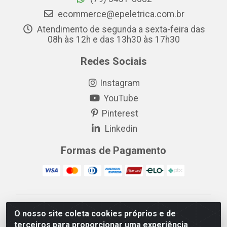
ecommerce@epeletrica.com.br
Atendimento de segunda a sexta-feira das
08h às 12h e das 13h30 às 17h30
Redes Sociais
Instagram
YouTube
Pinterest
Linkedin
Formas de Pagamento
EP Elétrica LTDA - 18.621.731/0005-43 - Itabaiana/SE -
O nosso site coleta cookies próprios e de
CEP: 49511-899
terceiros para proporcionar uma experiência