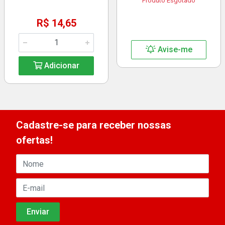
Produto Esgotado
R$ 14,65
Avise-me
Adicionar
Cadastre-se para receber nossas
ofertas!