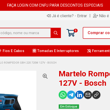
FAÇA LOGIN COM CNPJ PARA DESCONTOS ESPECIAIS
|
Já é cliente? - Entrar
Não é 
0
Comprar c
Fios E Cabos
Tomadas E Interruptores
Ferrament
LO ROMPEDOR GBH 220 720W 127V - BOSCH
Martelo Romp
127V - Bosch
Em Estoque