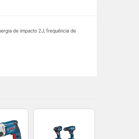
rgia de impacto 2J; frequência de
Martelete GBH
820W 127V -
Código: 19