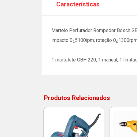
Características
Martelo Perfurador Rompedor Bosch GBH
impacto 0¿5100ipm; rotação 0¿1300rpm
1 martelete GBH 220, 1 manual, 1 limita
Produtos Relacionados
ete GBH 2-24 D
127V - Bosch
digo: 19452