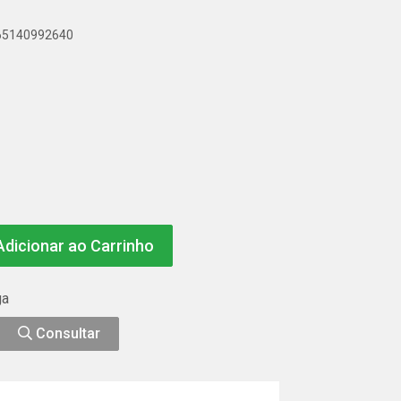
165140992640
dicionar ao Carrinho
ga
Consultar