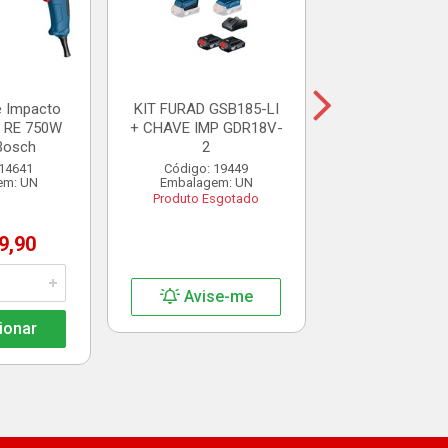
Embalagem:
R$ 949,
e Impacto
KIT FURAD GSB185-LI
3 RE 750W
+ CHAVE IMP GDR18V-
Bosch
2
Adicio
 14641
Código: 19449
em: UN
Embalagem: UN
Produto Esgotado
9,90
Avise-me
ionar