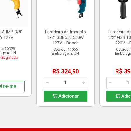
A IMP. 3/8”
Furadeira de Impacto
Furadeira d
W 127V
1/2” GSB550 550W
1/2” GSB 1
127V - Bosch
220V - 
o: 20978
Código: 14065
Código:
agem: UN
Embalagem: UN
Embalag
o Esgotado
R$ 324,90
R$ 39
vise-me
Adicionar
Adic