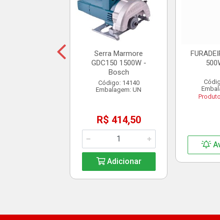
balagem: UN
$ 949,00
Serra Marmore
FURADEIR
GDC150 1500W -
500
Bosch
Adicionar
Códig
Código: 14140
Embal
Embalagem: UN
Produt
R$ 414,50
A
Adicionar