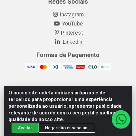
Redes Sociais
Instagram
YouTube
Pinterest
Linkedin
Formas de Pagamento
EP Elétrica LTDA - 18.621.731/0005-43 - Itabaiana/SE -
O nosso site coleta cookies próprios e de
CEP: 49511-899
terceiros para proporcionar uma experiência
EP Elétrica LTDA - 48.594.570/0001-83 - Itabaiana/SE -
personalizada ao usuário, apresentar publicidade
CEP: 49511-899
relevante de acordo com o seu perfil e melhorar a
qualidade do nosso site.
Aceitar
Negar não essenciais