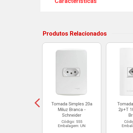
Características
Produtos Relacionados
 Cega 4x2 Aria
a - Tramontina
ódigo: 4881
balagem: UN
R$ 3,02
Tomada Simples 20a
Tomada
Miluz Branca -
2p+T 10
Schneider
B
Adicionar
Código: 555
Códi
Embalagem: UN
Embal