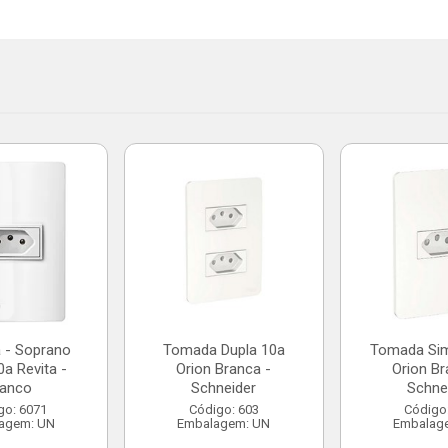
 - Soprano
Tomada Dupla 10a
Tomada Sim
a Revita -
Orion Branca -
Orion Br
ranco
Schneider
Schne
go: 6071
Código: 603
Código
agem: UN
Embalagem: UN
Embalag