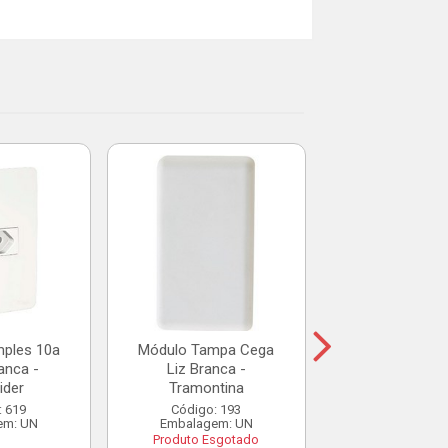
Placa Cega 4x
Branca - Tram
Código: 48
Embalagem:
R$ 3,0
ples 10a
Módulo Tampa Cega
anca -
Liz Branca -
ider
Tramontina
Adicio
: 619
Código: 193
em: UN
Embalagem: UN
Produto Esgotado