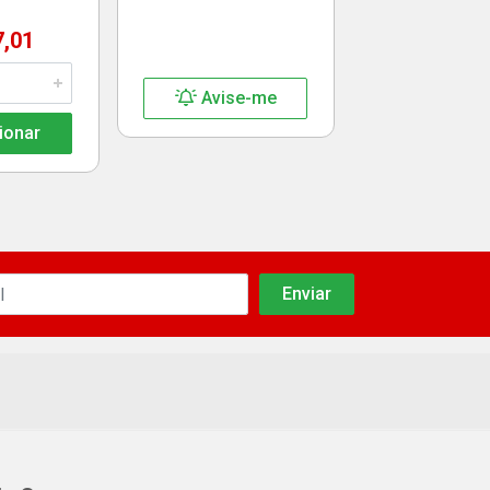
7,01
Avise-me
ionar