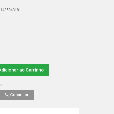
891435043181
dicionar ao Carrinho
ga
Consultar