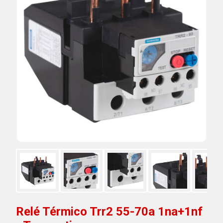
Relé Térmico Trr2 55-70a 1na+1nf