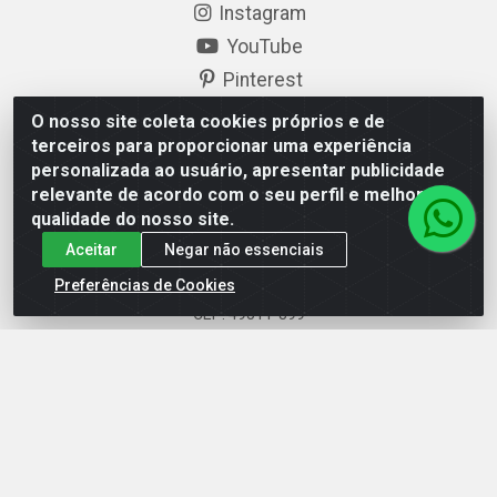
Instagram
YouTube
Pinterest
Linkedin
O nosso site coleta cookies próprios e de
terceiros para proporcionar uma experiência
Formas de Pagamento
personalizada ao usuário, apresentar publicidade
relevante de acordo com o seu perfil e melhorar a
qualidade do nosso site.
Aceitar
Negar não essenciais
Preferências de Cookies
EP Elétrica LTDA - 18.621.731/0005-43 - Itabaiana/SE -
CEP: 49511-899
EP Elétrica LTDA - 48.594.570/0001-83 - Itabaiana/SE -
CEP: 49511-899