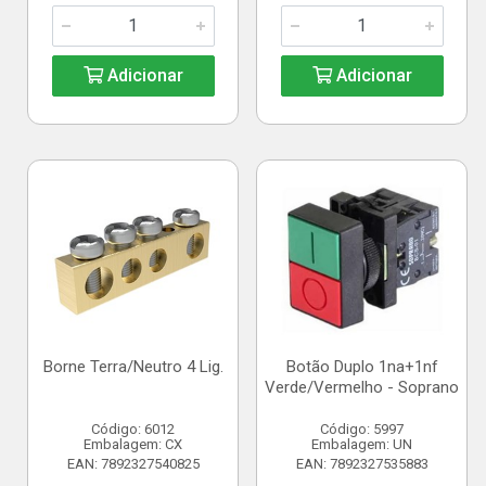
Adicionar
Adicionar
Borne Terra/Neutro 4 Lig.
Botão Duplo 1na+1nf
Verde/Vermelho - Soprano
Código: 6012
Código: 5997
Embalagem: CX
Embalagem: UN
EAN: 7892327540825
EAN: 7892327535883