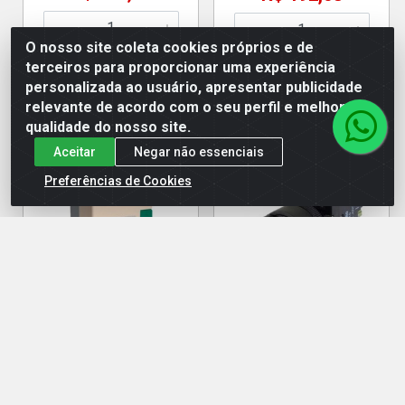
O nosso site coleta cookies próprios e de
terceiros para proporcionar uma experiência
Adicionar
Adicionar
personalizada ao usuário, apresentar publicidade
relevante de acordo com o seu perfil e melhorar a
qualidade do nosso site.
Aceitar
Negar não essenciais
Preferências de Cookies
Chave Partida Trif Cps
Comutador Botão Rotativo
7.5cv 9-13a 380v - Soprano
C/Chave 2p 1 Na - Soprano
Código: 13070
Código: 5906
Embalagem: UN
Embalagem: UN
EAN: 7892327515205
EAN: 7892327535807