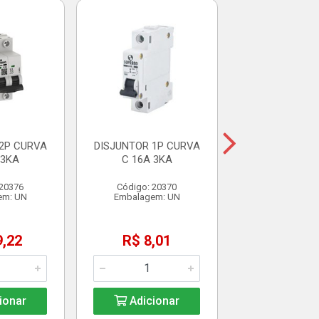
DISJUNTOR 2P
C 25A 3
Código: 20
Embalagem:
R$ 29,
2P CURVA
DISJUNTOR 1P CURVA
 3KA
C 16A 3KA
Adicio
 20376
Código: 20370
em: UN
Embalagem: UN
9,22
R$ 8,01
ionar
Adicionar