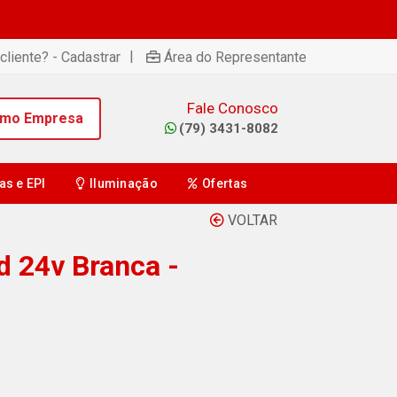
|
cliente? - Cadastrar
Área do Representante
Fale Conosco
omo Empresa
(79) 3431-8082
as e EPI
Iluminação
Ofertas
VOLTAR
d 24v Branca -