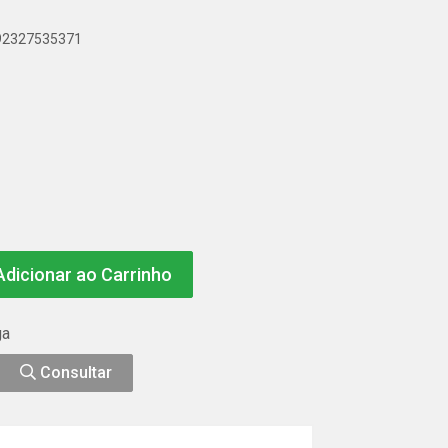
892327535371
dicionar ao Carrinho
ga
Consultar