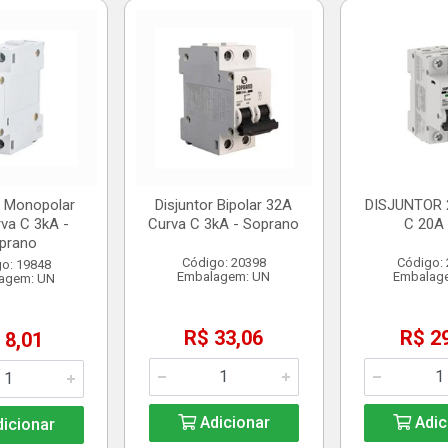
r Monopolar
Disjuntor Bipolar 32A
DISJUNTOR 
va C 3kA -
Curva C 3kA - Soprano
C 20A
prano
Código: 20398
Código:
o: 19848
Embalagem: UN
Embalag
agem: UN
R$ 33,06
R$ 2
 8,01
Adicionar
Adic
icionar