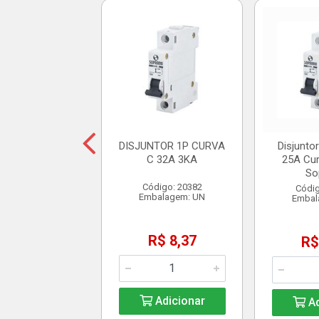
NTOR 2P CURVA
 25A 3KA
digo: 20379
balagem: UN
$ 29,22
DISJUNTOR 1P CURVA
Disjunto
C 32A 3KA
25A Cur
So
Adicionar
Código: 20382
Códig
Embalagem: UN
Embal
R$ 8,37
R$
Adicionar
Ad